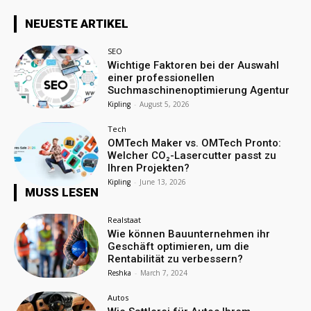
NEUESTE ARTIKEL
SEO
Wichtige Faktoren bei der Auswahl
einer professionellen
Suchmaschinenoptimierung Agentur
Kipling
-
August 5, 2026
Tech
OMTech Maker vs. OMTech Pronto:
Welcher CO₂-Lasercutter passt zu
Ihren Projekten?
Kipling
-
June 13, 2026
MUSS LESEN
Realstaat
Wie können Bauunternehmen ihr
Geschäft optimieren, um die
Rentabilität zu verbessern?
Reshka
-
March 7, 2024
Autos