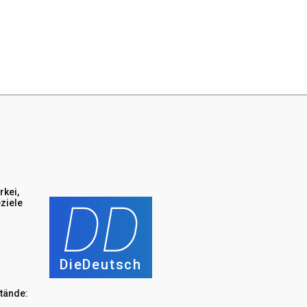
rkei,
DD
ziele
DieDeutsch
tände: