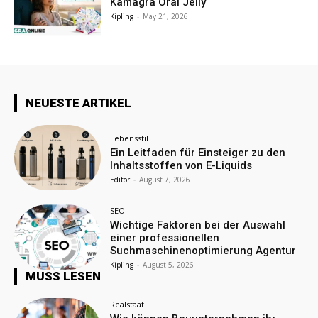
Kamagra Oral Jelly
Kipling
-
May 21, 2026
NEUESTE ARTIKEL
Lebensstil
Ein Leitfaden für Einsteiger zu den
Inhaltsstoffen von E-Liquids
Editor
-
August 7, 2026
SEO
Wichtige Faktoren bei der Auswahl
einer professionellen
Suchmaschinenoptimierung Agentur
Kipling
-
August 5, 2026
MUSS LESEN
Realstaat