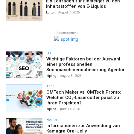
Ein Leitfaden für Einsteiger zu den
Inhaltsstoffen von E-Liquids
Editor
-
August 7, 2026
- Advertisement -
SEO
Wichtige Faktoren bei der Auswahl
einer professionellen
Suchmaschinenoptimierung Agentur
Kipling
-
August 5, 2026
Tech
OMTech Maker vs. OMTech Pronto:
Welcher CO₂-Lasercutter passt zu
Ihren Projekten?
Kipling
-
June 13, 2026
Health
Informationen zur Anwendung von
Kamagra Oral Jelly