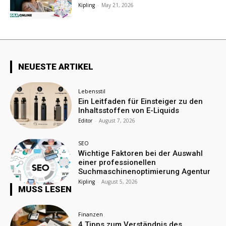
Kipling
-
May 21, 2026
NEUESTE ARTIKEL
Lebensstil
Ein Leitfaden für Einsteiger zu den
Inhaltsstoffen von E-Liquids
Editor
-
August 7, 2026
SEO
Wichtige Faktoren bei der Auswahl
einer professionellen
Suchmaschinenoptimierung Agentur
Kipling
-
August 5, 2026
MUSS LESEN
Finanzen
4 Tipps zum Verständnis des