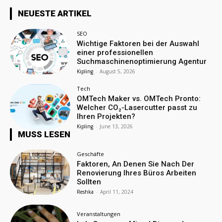
NEUESTE ARTIKEL
SEO
Wichtige Faktoren bei der Auswahl
einer professionellen
Suchmaschinenoptimierung Agentur
Kipling
-
August 5, 2026
Tech
OMTech Maker vs. OMTech Pronto:
Welcher CO₂-Lasercutter passt zu
Ihren Projekten?
Kipling
-
June 13, 2026
MUSS LESEN
Geschäfte
Faktoren, An Denen Sie Nach Der
Renovierung Ihres Büros Arbeiten
Sollten
Reshka
-
April 11, 2024
Veranstaltungen