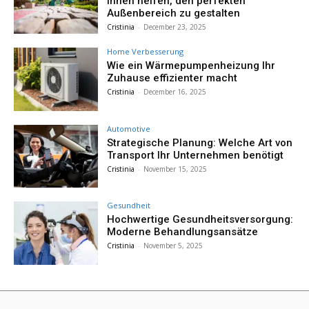
Ihnen helfen, den perfekten
Außenbereich zu gestalten
Cristinia
-
December 23, 2025
Home Verbesserung
Wie ein Wärmepumpenheizung Ihr
Zuhause effizienter macht
Cristinia
-
December 16, 2025
Automotive
Strategische Planung: Welche Art von
Transport Ihr Unternehmen benötigt
Cristinia
-
November 15, 2025
Gesundheit
Hochwertige Gesundheitsversorgung:
Moderne Behandlungsansätze
Cristinia
-
November 5, 2025