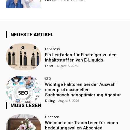
Cristinia
-
November 5, 2025
NEUESTE ARTIKEL
Lebensstil
Ein Leitfaden für Einsteiger zu den
Inhaltsstoffen von E-Liquids
Editor
-
August 7, 2026
SEO
Wichtige Faktoren bei der Auswahl
einer professionellen
Suchmaschinenoptimierung Agentur
Kipling
-
August 5, 2026
MUSS LESEN
Finanzen
Wie man eine Trauerfeier für einen
bedeutungsvollen Abschied