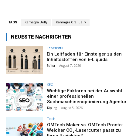
TAGS
Kamagra Jelly
Kamagra Oral Jelly
NEUESTE NACHRICHTEN
Lebensstil
Ein Leitfaden für Einsteiger zu den
Inhaltsstoffen von E-Liquids
Editor
-
August 7, 2026
SEO
Wichtige Faktoren bei der Auswahl
einer professionellen
Suchmaschinenoptimierung Agentur
Kipling
-
August 5, 2026
Tech
OMTech Maker vs. OMTech Pronto:
Welcher CO₂-Lasercutter passt zu
Ihren Projekten?