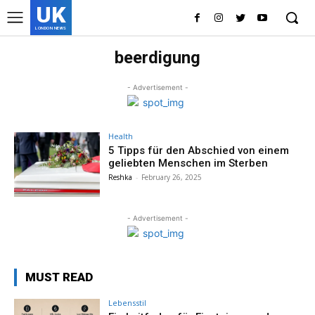
UK
LONDON NEWS
beerdigung
- Advertisement -
Health
5 Tipps für den Abschied von einem
geliebten Menschen im Sterben
Reshka
-
February 26, 2025
- Advertisement -
MUST READ
Lebensstil