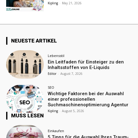
Kipling
-
May 21, 2026
NEUESTE ARTIKEL
Lebensstil
Ein Leitfaden für Einsteiger zu den
Inhaltsstoffen von E-Liquids
Editor
-
August 7, 2026
SEO
Wichtige Faktoren bei der Auswahl
einer professionellen
Suchmaschinenoptimierung Agentur
Kipling
-
August 5, 2026
MUSS LESEN
Einkaufen
5 Tipps für die Auswahl Ihres Traum-