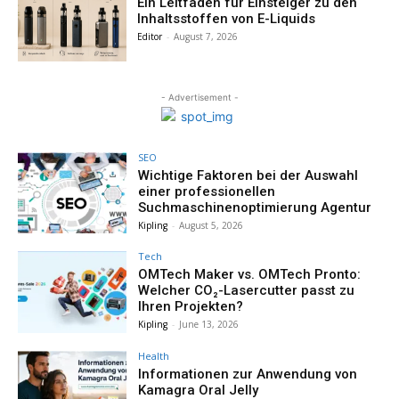
Ein Leitfaden für Einsteiger zu den
Inhaltsstoffen von E-Liquids
Editor
-
August 7, 2026
- Advertisement -
SEO
Wichtige Faktoren bei der Auswahl
einer professionellen
Suchmaschinenoptimierung Agentur
Kipling
-
August 5, 2026
Tech
OMTech Maker vs. OMTech Pronto:
Welcher CO₂-Lasercutter passt zu
Ihren Projekten?
Kipling
-
June 13, 2026
Health
Informationen zur Anwendung von
Kamagra Oral Jelly