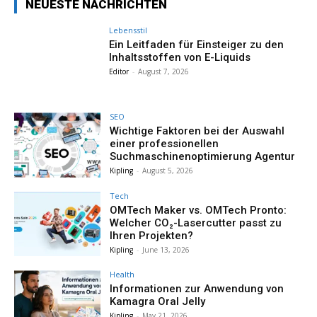
NEUESTE NACHRICHTEN
Lebensstil
Ein Leitfaden für Einsteiger zu den
Inhaltsstoffen von E-Liquids
Editor
-
August 7, 2026
SEO
Wichtige Faktoren bei der Auswahl
einer professionellen
Suchmaschinenoptimierung Agentur
Kipling
-
August 5, 2026
Tech
OMTech Maker vs. OMTech Pronto:
Welcher CO₂-Lasercutter passt zu
Ihren Projekten?
Kipling
-
June 13, 2026
Health
Informationen zur Anwendung von
Kamagra Oral Jelly
Kipling
-
May 21, 2026