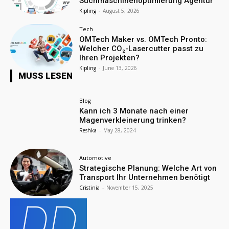
Suchmaschinenoptimierung Agentur
Kipling
-
August 5, 2026
Tech
OMTech Maker vs. OMTech Pronto:
Welcher CO₂-Lasercutter passt zu
Ihren Projekten?
Kipling
-
June 13, 2026
MUSS LESEN
Blog
Kann ich 3 Monate nach einer
Magenverkleinerung trinken?
Reshka
-
May 28, 2024
Automotive
Strategische Planung: Welche Art von
Transport Ihr Unternehmen benötigt
Cristinia
-
November 15, 2025
DD