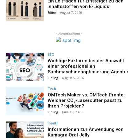
Ein Leitfaden für Einsteiger zu den
Inhaltsstoffen von E-Liquids
Editor
-
August 7, 2026
- Advertisement -
SEO
Wichtige Faktoren bei der Auswahl
einer professionellen
Suchmaschinenoptimierung Agentur
Kipling
-
August 5, 2026
Tech
OMTech Maker vs. OMTech Pronto:
Welcher CO₂-Lasercutter passt zu
Ihren Projekten?
Kipling
-
June 13, 2026
Health
Informationen zur Anwendung von
Kamagra Oral Jelly