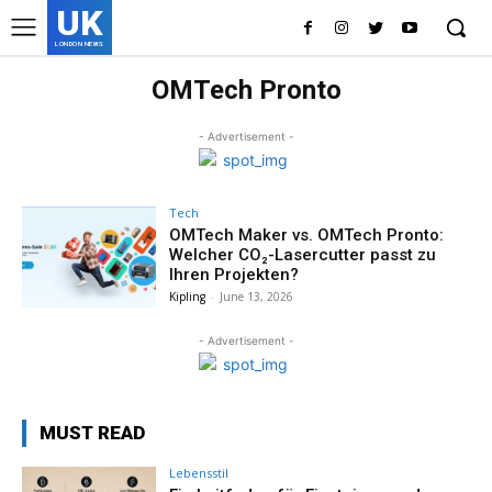
UK
LONDON NEWS
OMTech Pronto
- Advertisement -
Tech
OMTech Maker vs. OMTech Pronto:
Welcher CO₂-Lasercutter passt zu
Ihren Projekten?
Kipling
-
June 13, 2026
- Advertisement -
MUST READ
Lebensstil