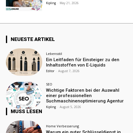
Kipling
-
May 21, 2026
NEUESTE ARTIKEL
Lebensstil
Ein Leitfaden für Einsteiger zu den
Inhaltsstoffen von E-Liquids
Editor
-
August 7, 2026
SEO
Wichtige Faktoren bei der Auswahl
einer professionellen
Suchmaschinenoptimierung Agentur
Kipling
-
August 5, 2026
MUSS LESEN
Home Verbesserung
Warum ein guter Schlüsseldienst in