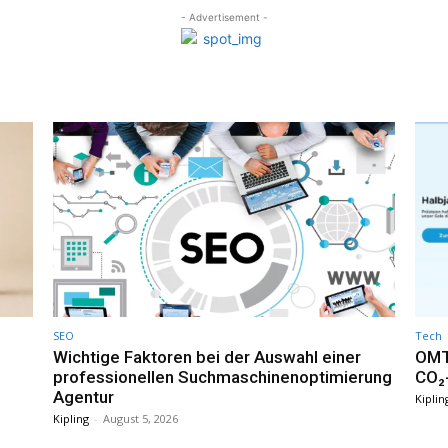
- Advertisement -
SEO
Tech
Wichtige Faktoren bei der Auswahl einer
OMT
professionellen Suchmaschinenoptimierung
CO₂-
Agentur
Kiplin
Kipling
-
August 5, 2026